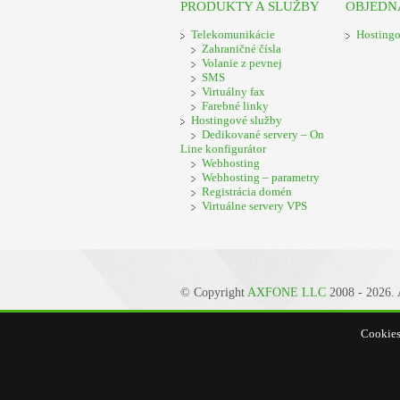
PRODUKTY A SLUŽBY
OBJED
Telekomunikácie
Hostingo
Zahraničné čísla
Volanie z pevnej
SMS
Virtuálny fax
Farebné linky
Hostingové služby
Dedikované servery – On
Line konfigurátor
Webhosting
Webhosting – parametry
Registrácia domén
Virtuálne servery VPS
© Copyright
AXFONE LLC
2008 - 2026. A
Cookies 