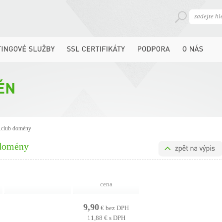
 .club domény
 domény
cena
9,90
€ bez DPH
11,88 € s DPH