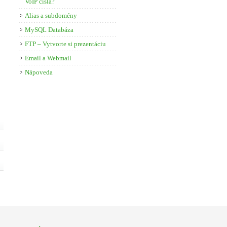
VoIP čísla?
Alias a subdomény
MySQL Databáza
FTP – Vytvorte si prezentáciu
Email a Webmail
Nápoveda